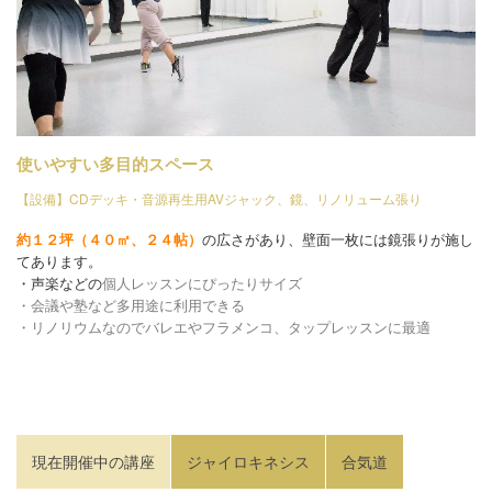
使いやすい多目的スペース
【設備】CDデッキ・音源再生用AVジャック、鏡、リノリューム張り
約１２坪（４０㎡、２４帖）
の広さがあり、壁面一枚には鏡張りが施し
てあります。
・声楽などの
個人レッスンにぴったりサイズ
・
会議や塾など多用途に利用できる
・
リノリウムなのでバレエやフラメンコ、タップレッスンに最適
現在開催中の講座
ジャイロキネシス
合気道